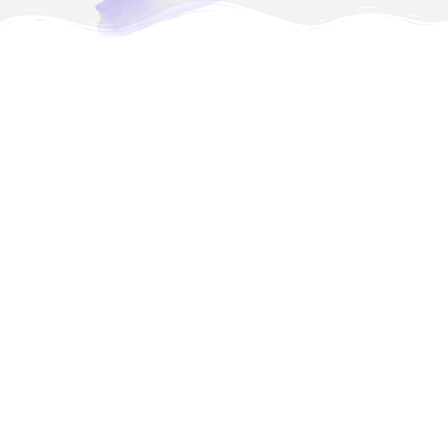
عنوان محيّر فعلاً، القصد هنا ليس الباب حرفياً لكن “طلب
العمل”. خلال مسيرتي المهنية تعلمت أن الانتظار يحرق
الشغف، والمخاطرة جزء من مرحلة التعلّم. ومن لا يجرّب لا
يبدع.
ما أحاول قوله، لا تبقى كثيراً ضمن مرحلة التعلّم بدون
ممارسة وتجربة وإنجاز. كنت سابقاً في البدايات قدّمت
خدمة كتابة المقالات المتوافقة مع السيو وأنا لا أتقنها
بشكل كافٍ، فقط معلومات من هنا وهناك. عملياً أثناء
خوض التجربة تتعلم كثيراً.
سأبدأ الكلام من البداية لعلها تلهمك وترسم طريقاً
لأفكارك.